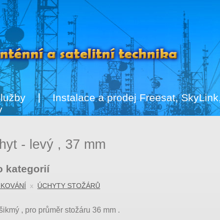
lužby
Instalace a prodej Freesat, SkyLin
y
hyt - levý , 37 mm
 kategorií
 KOVÁNÍ
x
ÚCHYTY STOŽÁRŮ
šikmý , pro průměr stožáru 36 mm .