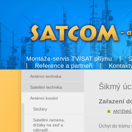
Montáže-servis TV/SAT příjmu
S
Reference a partneři
Kontakt
Anténní technika
Šikmý úc
Satelitní technika
Anténní kování
Zařazení do
Stožáry
ANTÉNNÍ
Satelitní ramena,
držáky na zeď a
Úchyt do trámu 
zábradlí...