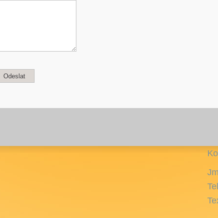
Ko
Jm
Te
Te