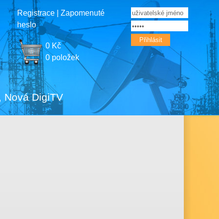
Registrace
|
Zapomenuté
heslo
0
Kč
0 položek
k, Nová DigiTV