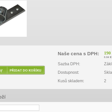
190
Naše cena s DPH:
6.84
E
Sazba DPH:
Zákl
Dostupnost:
Skl
Kusů skladem:
2
oží