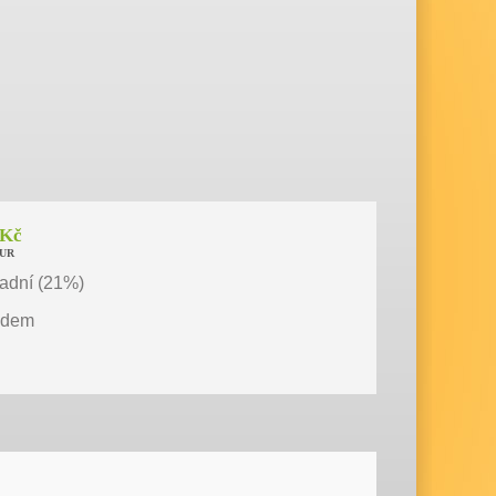
Kč
UR
adní (21%)
adem